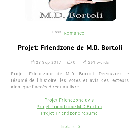
Dans
Romance
Projet: Friendzone de M.D. Bortoli
28 Sep 2017
0
291 words
Projet: Friendzone de M.D. Bortoli. Découvrez le
résumé de l’histoire, les votes et avis des lecteurs
ainsi que l’accès direct au livre...
Projet Friendzone avis
Projet Friendzone M D Bortoli
Projet Friendzone résumé
Lire la suite