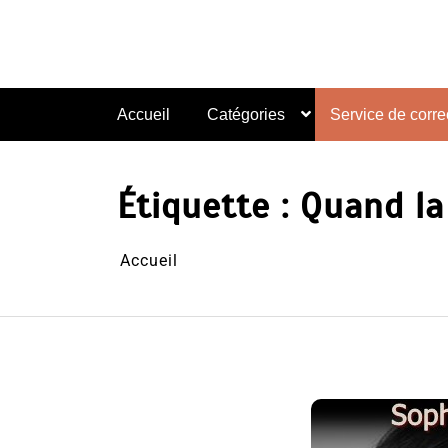
Aller
au
contenu
Accueil
Catégories
Service de correc
Étiquette :
Quand la
Accueil