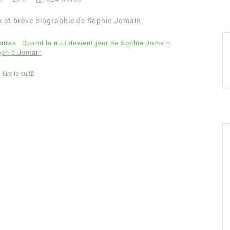
n et brève biographie de Sophie Jomain.
aires
Quand la nuit devient jour de Sophie Jomain
phie Jomain
Lire la suite