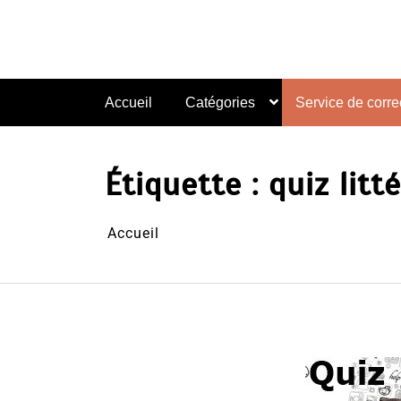
Aller
au
contenu
Accueil
Catégories
Service de correc
Étiquette :
quiz litt
Accueil