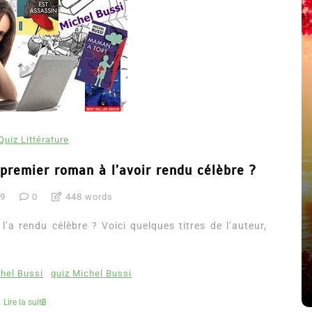
Quiz Littérature
 premier roman à l’avoir rendu célèbre ?
19
0
448 words
été
Dans
Thriller
’a rendu célèbre ? Voici quelques titres de l’auteur,
Le coupable n’est pas Camille
de Clara Delcourt
chel Bussi
quiz Michel Bussi
8 Juil 2026
0
4 779 words
Lire la suite