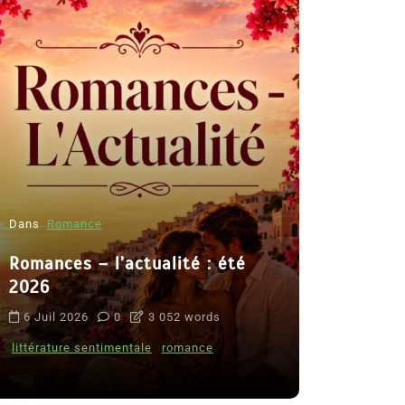
Dans
Romance
Romances – l’actualité : été
Dans
Thriller
2026
Le coupab
6 Juil 2026
0
3 052 words
de Clara 
littérature sentimentale
romance
8 Juil 2026