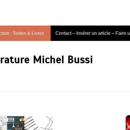
tion : Textes & Livres
Contact – Insérer un article – Faire 
érature Michel Bussi