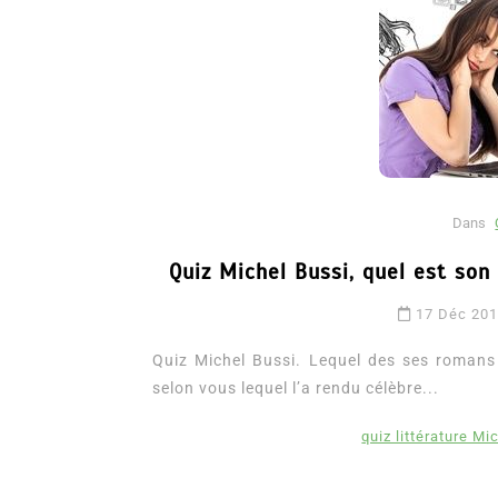
Dans
Quiz Michel Bussi, quel est son
Dans
Romance
17 Déc 20
Romances – l’actualité : 
2026
Quiz Michel Bussi. Lequel des ses romans l
selon vous lequel l’a rendu célèbre...
6 Juil 2026
0
3 052 words
littérature sentimentale
romance
quiz littérature Mi