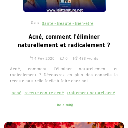
Dans
Santé - Beauté - Bien-être
Acné, comment l’éliminer
naturellement et radicalement ?
4 Fév 2020
0
433 words
Acné, comment l’éliminer naturellement et
radicalement ? Découvrez en plus des conseils la
recette naturelle facile à faire chez soi
acné
recette contre acné
traitement naturel acné
Lire la suite