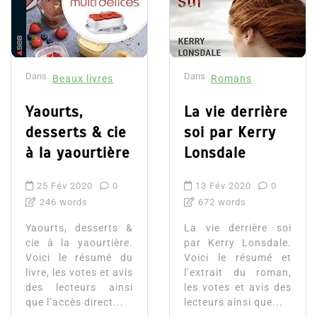
Dans
Dans
Beaux livres
Romans
Yaourts,
La vie derrière
desserts & cie
soi par Kerry
à la yaourtière
Lonsdale
25 Fév 2020
0
13 Fév 2020
0
246 words
672 words
Yaourts, desserts &
La vie derrière soi
cie à la yaourtière.
par Kerry Lonsdale.
Voici le résumé du
Voici le résumé et
livre, les votes et avis
l’extrait du roman,
des lecteurs ainsi
les votes et avis des
que l’accès direct...
lecteurs ainsi que...