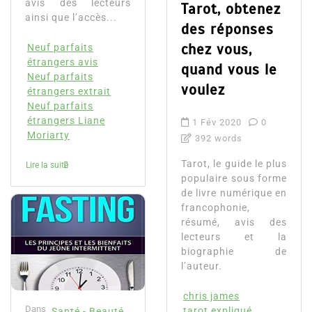
avis des lecteurs
Tarot, obtenez
ainsi que l’accès...
des réponses
chez vous,
Neuf parfaits
étrangers avis
quand vous le
Neuf parfaits
voulez
étrangers extrait
Neuf parfaits
étrangers Liane
1 Fév 2020
0
Moriarty
392 words
Tarot, le guide le plus
Lire la suite
populaire sous forme
de livre numérique en
francophonie,
résumé, avis des
lecteurs et la
biographie de
l’auteur.
chris james
Dans
tarot expliqué
Santé - Beauté