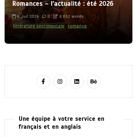
i
Le coupable n’est pas Camille de
c
Clara Delcourt
a
t
8 Juil 2026
0
4 779 words
i
o
n
s
Une équipe à votre service en
français et en anglais