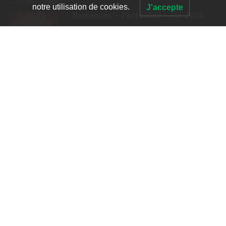
notre utilisation de cookies.
J'accepte
Romances – l’actualité : été 2026
6 Juil 2026
3 052 words
Thrillers – l’actualité : été 2026
4 Juil 2026
2 995 words
Le coupable n’est pas Camille de
Clara Delcourt
0
4 779 words
Romances – l’actualité : été 2026