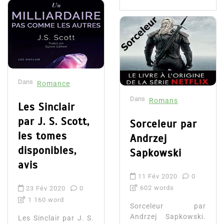
Dans
Romance
Dans
Romans
Les Sinclair
par J. S. Scott,
Sorceleur par
les tomes
Andrzej
disponibles,
Sapkowski
avis
11 Fév 2020
0
602 words
23 Fév 2020
0
1 160 word
Sorceleur par
Andrzej Sapkowski.
Les Sinclair par J. S.