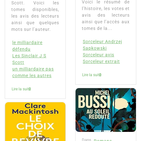
Voici le résumé de
Scott. Voici les
l’histoire, les votes et
tomes disponibles,
avis des lecteurs
les avis des lecteurs
ainsi que l’accès aux
ainsi que quelques
tomes de la...
mots sur l’auteur.
Sorceleur Andrzej
le milliardaire
Sapkowski
défendu
Sorceleur avis
Les Sinclair J S
Sorceleur extrait
Scott
un milliardaire pas
Lire la suite
comme les autres
Lire la suite
Dans