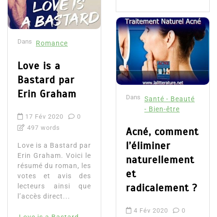
Dans
Romance
Love is a
Bastard par
Erin Graham
Dans
Santé - Beauté
- Bien-être
17 Fév 2020
0
497 words
Acné, comment
l’éliminer
Love is a Bastard par
Erin Graham. Voici le
naturellement
résumé du roman, les
et
votes et avis des
radicalement ?
lecteurs ainsi que
l’accès direct...
4 Fév 2020
0