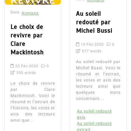
Romans
Dans
Au soleil
Romans
redouté par
Le choix de
Michel Bussi
revivre par
Clare
10 Fév 2020
0
Mackintosh
577 words
Au soleil redouté par
22 Fév 2020
0
Michel Bussi. Voici le
550 words
résumé et l’extrait,
les votes et avis des
Le choix de revivre
lecteurs ainsi que
par Clare
quelques mots
Mackintosh. Voici le
concernant...
résumé et l’extrait de
l’histoire, les votes et
Au soleil redouté
avis des lecteurs
avis
ainsi que...
Au soleil redouté
extrait