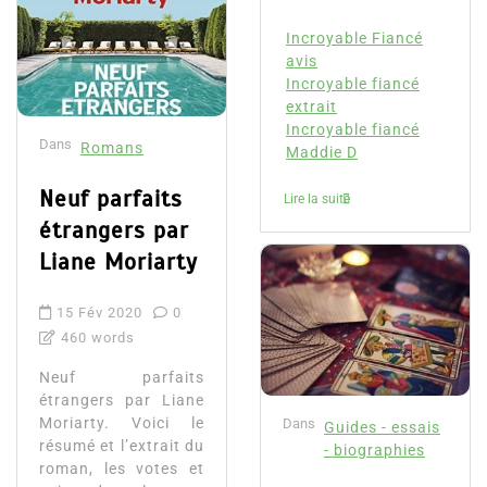
Incroyable Fiancé
avis
Incroyable fiancé
extrait
Incroyable fiancé
Dans
Romans
Maddie D
Neuf parfaits
Lire la suite
étrangers par
Liane Moriarty
15 Fév 2020
0
460 words
Neuf parfaits
étrangers par Liane
Moriarty. Voici le
Dans
Guides - essais
résumé et l’extrait du
- biographies
roman, les votes et