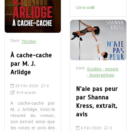
Lire la suite
Dans
Thriller
À cache-cache
par M. J.
Dans
Guides - essais
Arlidge
- biographies
20 Fév 2020
0
N’aie pas peur
419 words
par Shanna
À cache-cache par
Kress, extrait,
M. J. Arlidge. Voici le
avis
résumé du roman,
son extrait ainsi que
les votes et avis des
6 Fév 2020
0