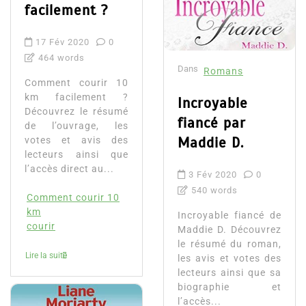
facilement ?
17 Fév 2020
0
464 words
Dans
Romans
Comment courir 10
km facilement ?
Incroyable
Découvrez le résumé
fiancé par
de l’ouvrage, les
Maddie D.
votes et avis des
lecteurs ainsi que
l’accès direct au...
3 Fév 2020
0
540 words
Comment courir 10
km
Incroyable fiancé de
courir
Maddie D. Découvrez
le résumé du roman,
Lire la suite
les avis et votes des
lecteurs ainsi que sa
biographie et
l’accès...