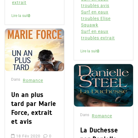
extrait
troubles avis
Surf en eaux
Lire la suite
troubles Elise
Squawk
Surf en eaux
troubles extrait
Lire la suite
Dans
Romance
Un an plus
tard par Marie
Force, extrait
Dans
Romance
et avis
La Duchesse
18 Fév 2020
0