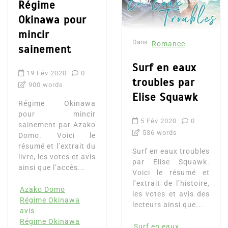
Régime
Okinawa pour
mincir
Dans
Romance
sainement
Surf en eaux
19 Fév 2020
0
troubles par
900 words
Elise Squawk
Régime Okinawa
pour mincir
5 Fév 2020
0
sainement par Azako
536 words
Domo. Voici le
résumé et l’extrait du
Surf en eaux troubles
livre, les votes et avis
par Elise Squawk.
ainsi que l’accès...
Voici le résumé et
l’extrait de l’histoire,
Azako Domo
les votes et avis des
Régime Okinawa
lecteurs ainsi que...
avis
Régime Okinawa
Surf en eaux