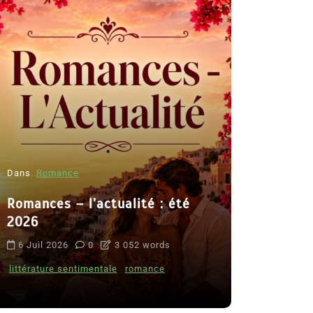
Dans
Romance
Romances – l’actualité : été
Dans
Thriller
2026
Le coupab
6 Juil 2026
0
3 052 words
de Clara 
littérature sentimentale
romance
8 Juil 2026