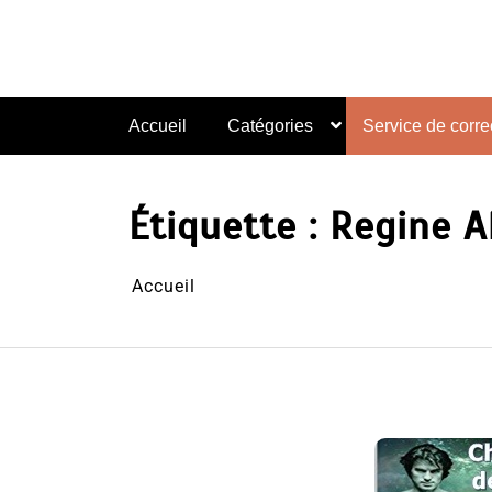
Aller
au
contenu
Accueil
Catégories
Service de correc
Étiquette :
Regine A
Accueil