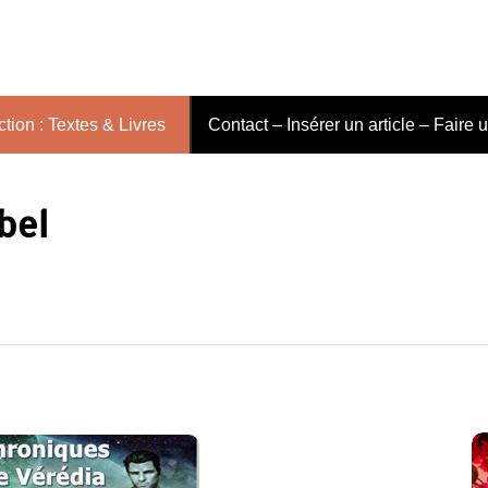
tion : Textes & Livres
Contact – Insérer un article – Faire 
bel