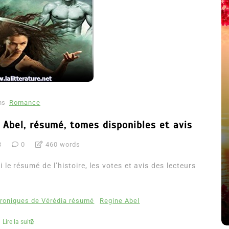
ns
Romance
 Abel, résumé, tomes disponibles et avis
8
0
460 words
été
Dans
Thriller
le résumé de l’histoire, les votes et avis des lecteurs
Le coupable n’est pas Camille
de Clara Delcourt
roniques de Vérédia résumé
Regine Abel
8 Juil 2026
0
4 779 words
Lire la suite