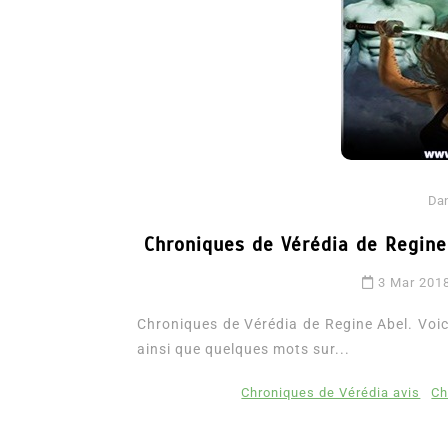
Da
Chroniques de Vérédia de Regine
Dans
Romance
3 Mar 201
Romances – l’actualité : 
2026
Chroniques de Vérédia de Regine Abel. Voici 
ainsi que quelques mots sur...
6 Juil 2026
0
3 052 words
littérature sentimentale
romance
Chroniques de Vérédia avis
Ch