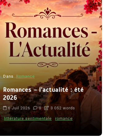
Dans
Romance
Romances – l’actualité : été
Dans
Thriller
2026
Le coupab
6 Juil 2026
0
3 052 words
de Clara 
littérature sentimentale
romance
8 Juil 2026