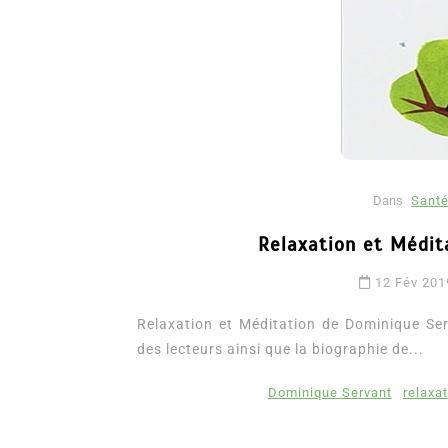
Dans
Santé
Relaxation et Médit
Dans
Romance
12 Fév 201
Romances – l’actualité : 
2026
Relaxation et Méditation de Dominique Serv
des lecteurs ainsi que la biographie de...
6 Juil 2026
0
3 052 words
littérature sentimentale
romance
Dominique Servant
relaxa