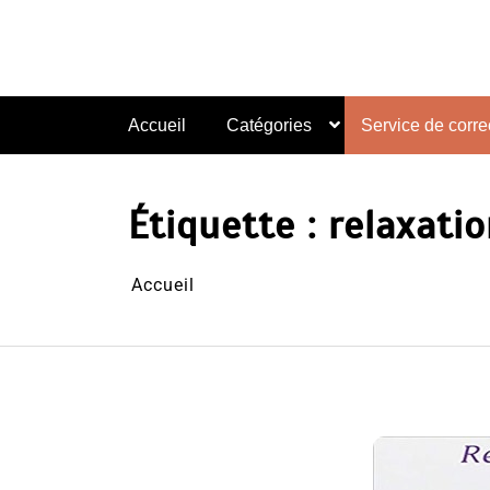
Aller
au
contenu
Accueil
Catégories
Service de correc
Étiquette :
relaxati
Accueil