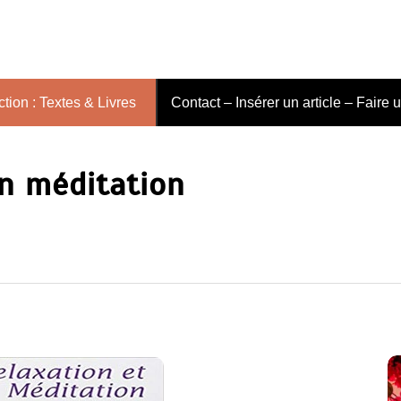
tion : Textes & Livres
Contact – Insérer un article – Faire 
on méditation