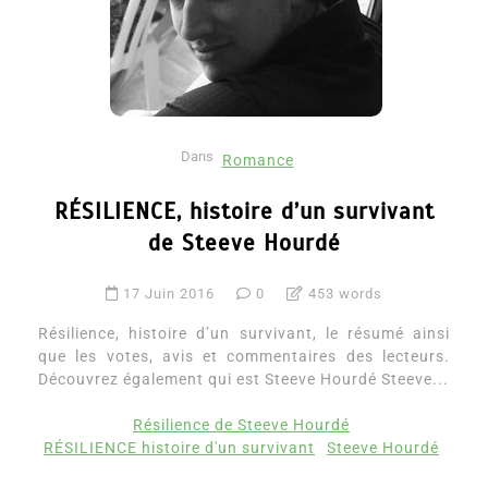
Dans
Romance
RÉSILIENCE, histoire d’un survivant
de Steeve Hourdé
17 Juin 2016
0
453 words
Résilience, histoire d’un survivant, le résumé ainsi
que les votes, avis et commentaires des lecteurs.
Découvrez également qui est Steeve Hourdé Steeve...
Résilience de Steeve Hourdé
RÉSILIENCE histoire d'un survivant
Steeve Hourdé