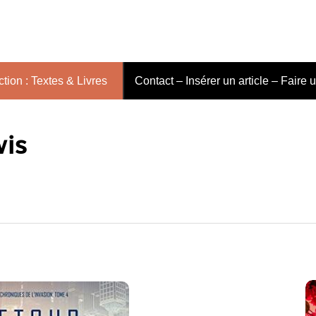
tion : Textes & Livres
Contact – Insérer un article – Faire 
vis