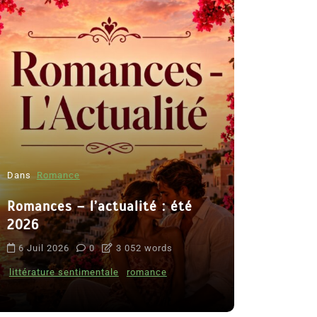
Dans
Romance
Romances – l’actualité : été
Dans
Thriller
2026
Le coupab
6 Juil 2026
0
3 052 words
de Clara 
littérature sentimentale
romance
8 Juil 2026