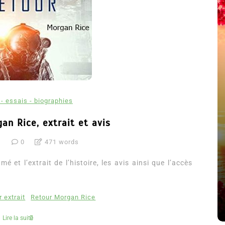
- essais - biographies
an Rice, extrait et avis
1
0
471 words
été
Dans
Thriller
 et l’extrait de l’histoire, les avis ainsi que l’accès
Le coupable n’est pas Camille
de Clara Delcourt
 extrait
Retour Morgan Rice
8 Juil 2026
0
4 779 words
Lire la suite