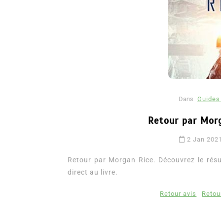
Dans
Guides 
Retour par Morg
Dans
Romance
2 Jan 202
Romances – l’actualité : 
2026
Retour par Morgan Rice. Découvrez le résumé
direct au livre.
6 Juil 2026
0
3 052 words
littérature sentimentale
romance
Retour avis
Retour