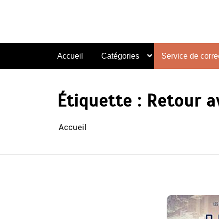
Aller
au
contenu
Accueil
Catégories
Service de correc
Étiquette :
Retour a
Accueil