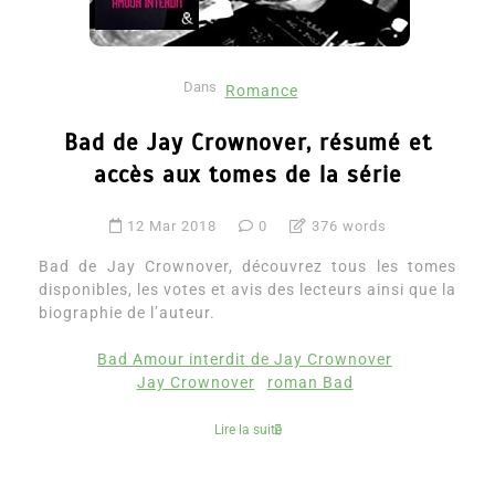
Dans
Romance
Bad de Jay Crownover, résumé et
accès aux tomes de la série
12 Mar 2018
0
376 words
Bad de Jay Crownover, découvrez tous les tomes
disponibles, les votes et avis des lecteurs ainsi que la
biographie de l’auteur.
Bad Amour interdit de Jay Crownover
Jay Crownover
roman Bad
Lire la suite