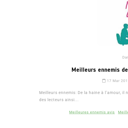
Da
Meilleurs ennemis de
Dans
Romance
17 Mar 20
Romances – l’actualité : 
2026
Meilleurs ennemis: De la haine à l’amour, il
des lecteurs ainsi...
6 Juil 2026
0
3 052 words
littérature sentimentale
romance
Meilleures ennemis avis
Meill