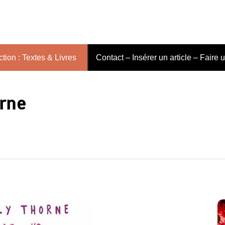
tion : Textes & Livres
Contact – Insérer un article – Faire 
orne