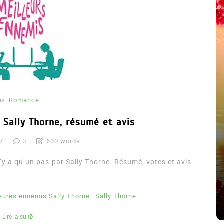
ns
Romance
 Sally Thorne, résumé et avis
17
0
630 words
été
Dans
Thriller
 n’y a qu’un pas par Sally Thorne. Résumé, votes et avis
Le coupable n’est pas Camille
de Clara Delcourt
eures ennemis Sally Thorne
Sally Thorne
8 Juil 2026
0
4 779 words
Lire la suite