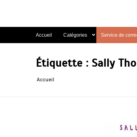
Aller
au
contenu
Accueil
Catégories
Service de correc
Étiquette :
Sally Th
Accueil