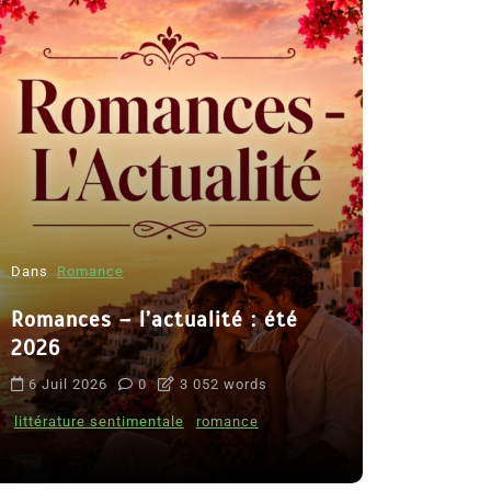
Dans
Romance
Romances – l’actualité : été
Dans
Thriller
2026
Le coupab
6 Juil 2026
0
3 052 words
de Clara 
littérature sentimentale
romance
8 Juil 2026