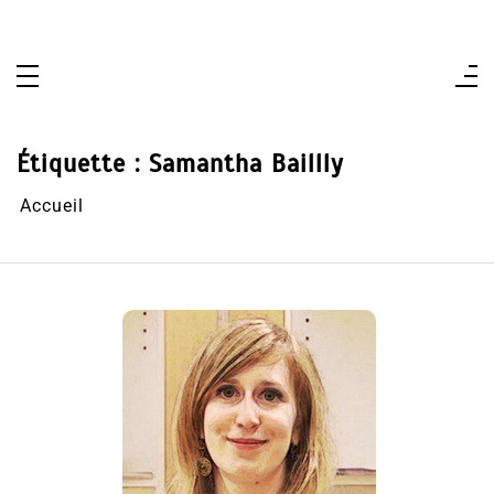
Aller
au
contenu
Étiquette :
Samantha Baillly
Accueil