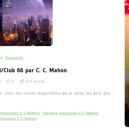
ns
Romance
/Club 66 par C. C. Mahon
9
0
476 words
été
Dans
Thriller
Voici les tomes disponibles de la série, les avis des
Le coupable n’est pas Camille
de Clara Delcourt
 magiques C C Mahon
Secrets magiques C C Mahon
8 Juil 2026
0
4 779 words
magique C C Mahon