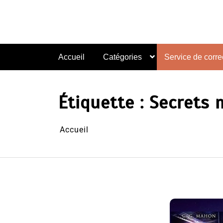
Aller
au
contenu
Accueil
Catégories
Service de correc
Étiquette :
Secrets 
Accueil