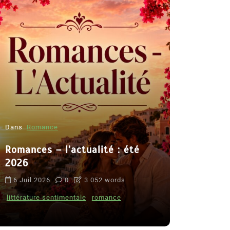
Dans
Romance
Romances – l’actualité : été
Dans
Thriller
2026
Le coupab
6 Juil 2026
0
3 052 words
de Clara 
littérature sentimentale
romance
8 Juil 2026