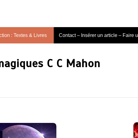
tion : Textes & Livres
Contact – Insérer un article – Faire 
magiques C C Mahon