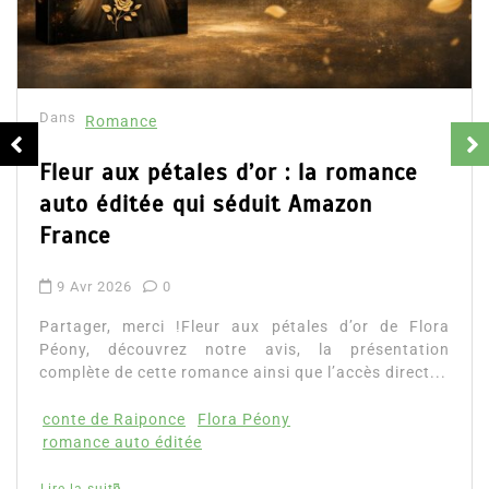
Collector Dear You (Intégrale) –
résumé et avis
16 Fév 2025
0
Partager, merci !Collector Dear You (Intégrale
d’Emily Blaine. Voici le résumé du roman, les avi
ainsi que l’accès direct au livre. Partager,...
Lire la suite
a
n
.