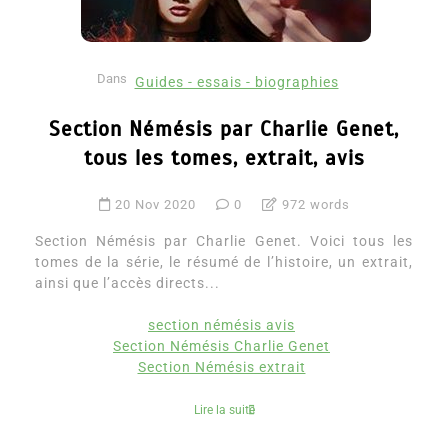
Dans
Guides - essais - biographies
Section Némésis par Charlie Genet,
tous les tomes, extrait, avis
20 Nov 2020
0
972 words
Section Némésis par Charlie Genet. Voici tous les
tomes de la série, le résumé de l’histoire, un extrait,
ainsi que l’accès directs...
section némésis avis
Section Némésis Charlie Genet
Section Némésis extrait
Lire la suite