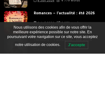
8 Juil 2026
4 779 words
Romances – l’actualité : été 2026
6 Juil 2026
3 052 words
Nous utilisons des cookies afin de vous offrir la
meilleure expérience possible sur notre site. En
poursuivant votre navigation sur ce site, vous acceptez
Thrillers – l’actualité : été 2026
notre utilisation de cookies.
J'accepte
4 Juil 2026
2 995 words
Le coupable n’est pas Camille de
Clara Delcourt
0
4 779 words
Romances – l’actualité : été 2026