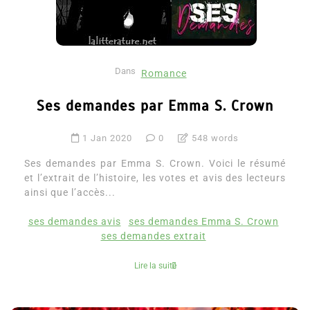
Dans
Romance
Ses demandes par Emma S. Crown
1 Jan 2020
0
548 words
Ses demandes par Emma S. Crown. Voici le résumé
et l’extrait de l’histoire, les votes et avis des lecteurs
ainsi que l’accès...
ses demandes avis
ses demandes Emma S. Crown
ses demandes extrait
Lire la suite