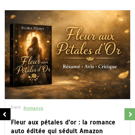
Dans
Romance
Collector Dea
résumé et av
16 Fév 2025
Partager, merci 
d’Emily Blaine. V
ales d’or : la romance
ainsi que l’accès d
qui séduit Amazon