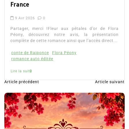
Lire la suite
!Fleur aux pétales d’or de Flora
z notre avis, la présentation
romance ainsi que l’accès direct...
e
Flora Péony
tée
Article précédent
Article suivant
N
a
v
i
g
a