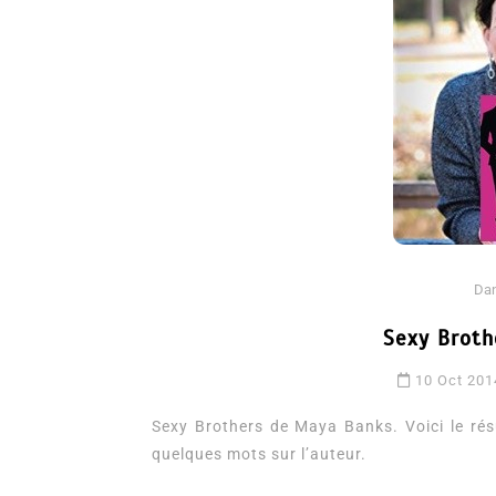
Dans
Romance
Da
Romances – l’actualité : 
Sexy Brot
2026
10 Oct 201
6 Juil 2026
0
3 052 words
Sexy Brothers de Maya Banks. Voici le résu
littérature sentimentale
romance
quelques mots sur l’auteur.