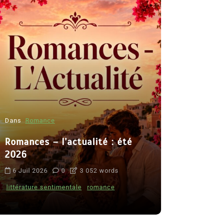
Dans
Romance
Romances – l’actualité : été
Dans
Thriller
2026
Le coupab
6 Juil 2026
0
3 052 words
de Clara 
littérature sentimentale
romance
8 Juil 2026