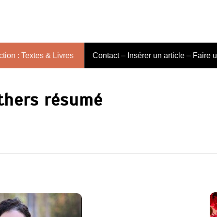
tion : Textes & Livres
Contact – Insérer un article – Faire 
thers résumé