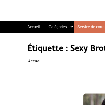
Aller
au
contenu
Accueil
Catégories
Service de correc
Étiquette :
Sexy Bro
Accueil