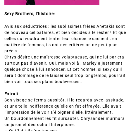
Sexy Brothers, l’histoire:
Avis aux séductrices : les sublissimes frères Anetakis sont
de nouveau célibataires, et bien décidés à le rester ! Et que
celles qui voudraient tenter leur chance le sachent : en
matière de femmes, ils ont des critères on ne peut plus
précis.
Chrys désire une maîtresse voluptueuse, qui ne lui parlera
surtout pas d’avenir. Oui, mais voilà : Marley a justement
quelque chose à lui annoncer. Et cet homme, si sexy qu’il
serait dommage de le laisser seul trop longtemps, pourrait
bien voir tous ses plans bouleversés…
Extrait:
Son visage se ferma aussitôt. Il la regarda avec lassitude,
et une telle indifférence qu’elle en fut effrayée. Elle avait
l’impression de le voir s’éloigner d’elle, littéralement.
Un bourdonnement les fit sursauter. Chrysander murmura
un juron et décrocha l’Interphone.
— Oui ? dit-il d’un ton sec.