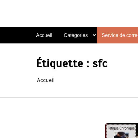
Aller
au
contenu
Accueil
Catégories
Service de correc
Étiquette :
sfc
Accueil