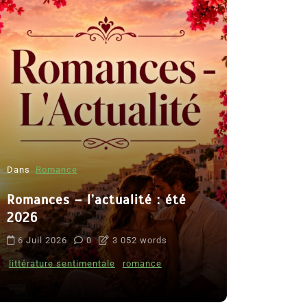
Dans
Romance
Romances – l’actualité : été
Dans
Thriller
2026
Le coupab
6 Juil 2026
0
3 052 words
de Clara 
littérature sentimentale
romance
8 Juil 2026