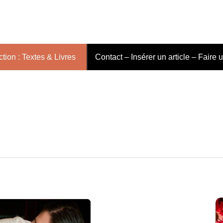
tion : Textes & Livres
Contact – Insérer un article – Faire 