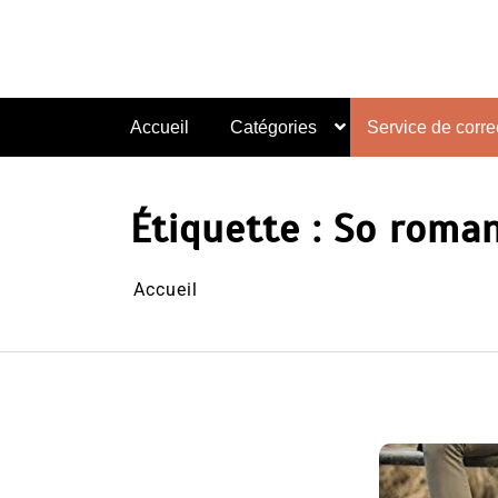
Aller
au
contenu
Accueil
Catégories
Service de correc
Étiquette :
So roman
Accueil