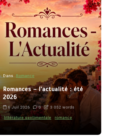
Dans
Romance
Romances – l’actualité : été
Dans
Thriller
2026
Le coupab
6 Juil 2026
0
3 052 words
de Clara 
littérature sentimentale
romance
8 Juil 2026