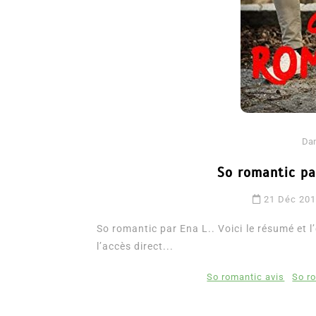
Da
So romantic par
Dans
Romance
21 Déc 20
Romances – l’actualité : 
2026
So romantic par Ena L.. Voici le résumé et l’e
l’accès direct...
6 Juil 2026
0
3 052 words
littérature sentimentale
romance
So romantic avis
So r