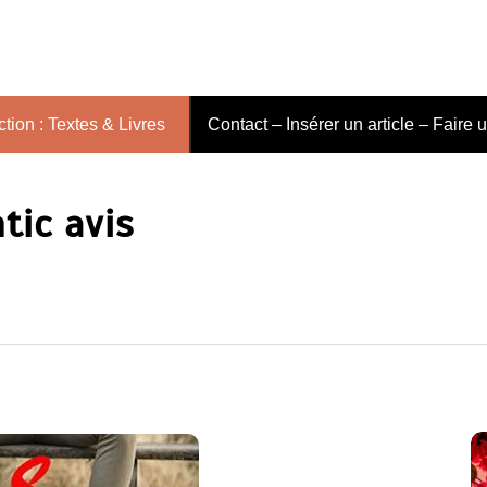
tion : Textes & Livres
Contact – Insérer un article – Faire 
tic avis