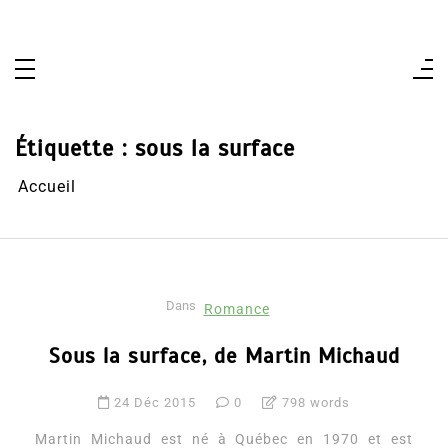
Aller
au
contenu
Étiquette :
sous la surface
Accueil
Dans
Romance
Sous la surface, de Martin Michaud
24 Déc 2015
0
798 words
Martin Michaud est né à Québec en 1970 et est