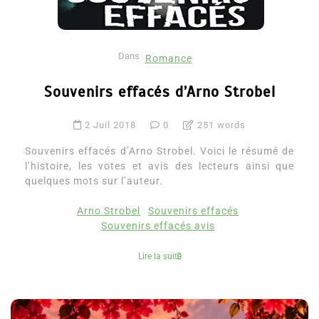
Dans
Romance
Souvenirs effacés d’Arno Strobel
2 Juil 2018
0
251 words
Souvenirs effacés d’Arno Strobel. Voici le résumé de
l’histoire, les votes et avis des lecteurs ainsi que
quelques mots sur l’auteur.
Arno Strobel
Souvenirs effacés
Souvenirs effacés avis
Lire la suite