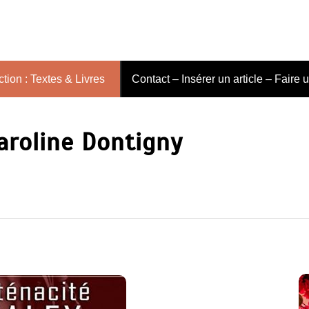
tion : Textes & Livres
Contact – Insérer un article – Faire 
aroline Dontigny