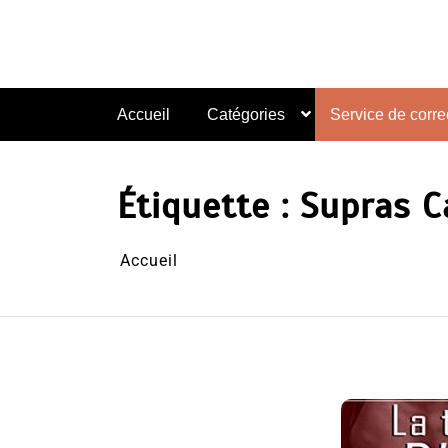
Aller
au
contenu
Accueil
Catégories
Service de correc
Étiquette :
Supras C
Accueil