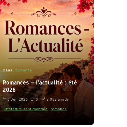
Dans
Romance
Romances – l’actualité : été
Dans
Thriller
2026
Le coupab
6 Juil 2026
0
3 052 words
de Clara 
littérature sentimentale
romance
8 Juil 2026