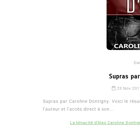
Da
Supras par
Dans
Romance
23 Nov 20
Romances – l’actualité : 
2026
Supras par Caroline Dontigny. Voici le rés
l’auteur et l’accès direct à son...
6 Juil 2026
0
3 052 words
littérature sentimentale
romance
La ténacité d'Alex Caroline Dontig