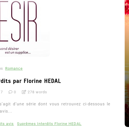
ns
Romance
dits par Florine HEDAL
été
Dans
Thriller
17
0
278 words
Le coupable n’est pas Camille
s’agit d’une série dont vous retrouvez ci-dessous le
de Clara Delcourt
avis...
8 Juil 2026
0
4 779 words
its avis
Suprêmes Interdits Florine HEDAL