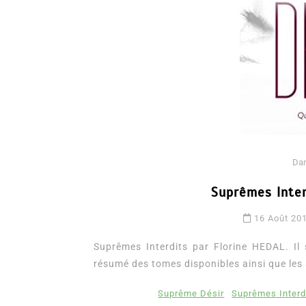
Da
Dans
Romance
Suprêmes Inter
Romances – l’actualité : 
2026
16 Août 20
6 Juil 2026
0
3 052 words
Suprêmes Interdits par Florine HEDAL. Il 
littérature sentimentale
romance
résumé des tomes disponibles ainsi que les 
Suprême Désir
Suprêmes Interd