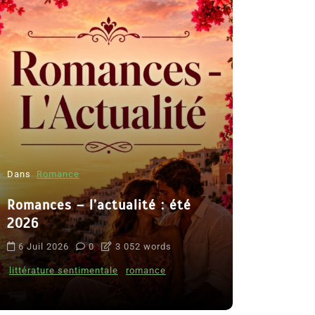
Dans
Romance
Romances – l’actualité : été
Dans
Thriller
2026
Le coupab
6 Juil 2026
0
3 052 words
de Clara 
littérature sentimentale
romance
8 Juil 2026