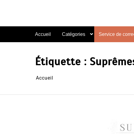
Aller
au
contenu
Accueil
Catégories
Service de correc
Étiquette :
Suprêmes
Accueil