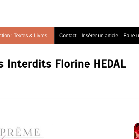
tion : Textes & Livres
Contact – Insérer un article – Faire 
 Interdits Florine HEDAL