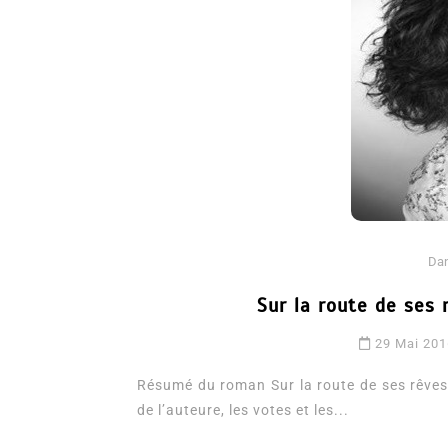
Dans
Romance
Da
Romances – l’actualité : 
Sur la route de ses
2026
29 Mai 201
6 Juil 2026
0
3 052 words
Résumé du roman Sur la route de ses rêves
littérature sentimentale
romance
de l’auteure, les votes et les...