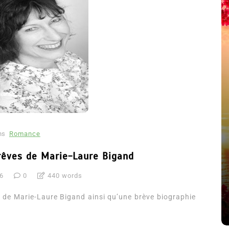
ns
Romance
été
Dans
Thriller
 rêves de Marie-Laure Bigand
Le coupable n’est pas Camille
6
0
440 words
de Clara Delcourt
 de Marie-Laure Bigand ainsi qu’une brève biographie
8 Juil 2026
0
4 779 words