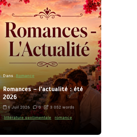
Dans
Romance
Romances – l’actualité : été
Dans
Thriller
2026
Le coupab
6 Juil 2026
0
3 052 words
de Clara 
littérature sentimentale
romance
8 Juil 2026