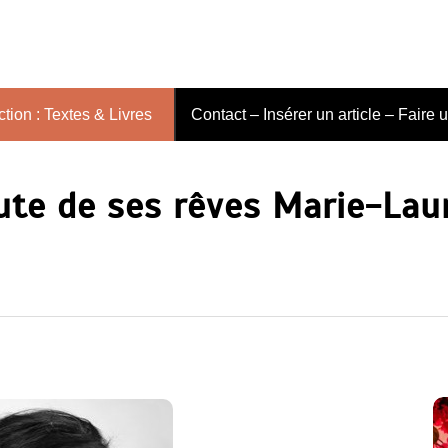
tion : Textes & Livres
Contact – Insérer un article – Faire 
oute de ses rêves Marie-Lau