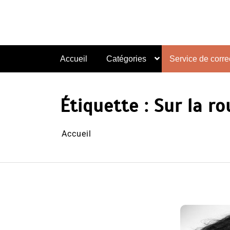
Aller
au
contenu
Accueil
Catégories
Service de correc
Étiquette :
Sur la r
Accueil