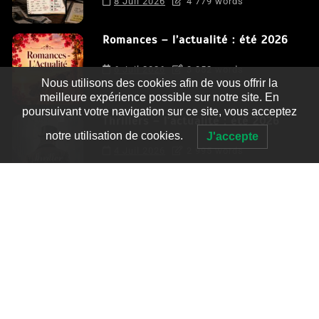
8 Juil 2026
4 779 words
Romances – l’actualité : été 2026
6 Juil 2026
3 052 words
Nous utilisons des cookies afin de vous offrir la
meilleure expérience possible sur notre site. En
poursuivant votre navigation sur ce site, vous acceptez
Thrillers – l’actualité : été 2026
notre utilisation de cookies.
J'accepte
4 Juil 2026
2 995 words
Le coupable n’est pas Camille de
Clara Delcourt
0
4 779 words
Romances – l’actualité : été 2026