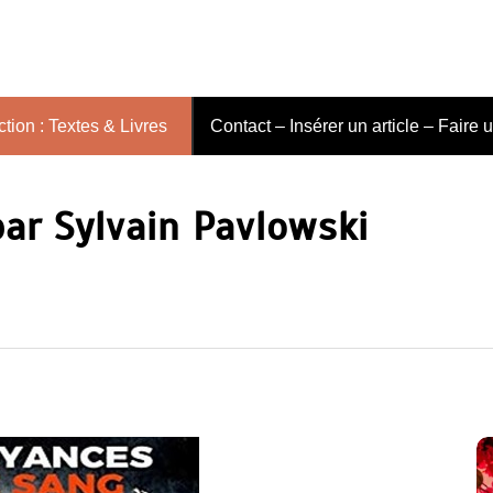
tion : Textes & Livres
Contact – Insérer un article – Faire 
ar Sylvain Pavlowski