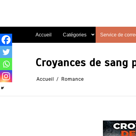
Aller
au
contenu
Accueil
Catégories
Service de correc
Croyances de sang p
Accueil
Romance