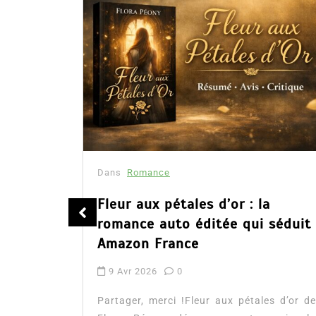
Dans
Romance
été
Fleur aux pétales d’or : la
romance auto éditée qui séduit
Amazon France
9 Avr 2026
0
tualité :
es à lire
Partager, merci !Fleur aux pétales d’or de