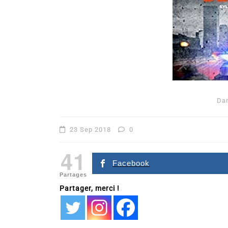
Da
Dans
Romance
23 Sep 2018
0
Romances – l’actualité : 
41
2026
Facebook
Partages
6 Juil 2026
0
Partager, merci !
littérature sentimentale
romance