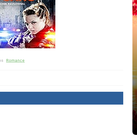
ns
Romance
été
Dans
Thriller
Le coupable n’est pas Camille
de Clara Delcourt
8 Juil 2026
0