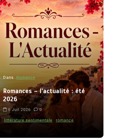
Dans
Romance
Romances – l’actualité : été
Dans
Thriller
2026
Le coupab
6 Juil 2026
0
de Clara 
littérature sentimentale
romance
8 Juil 2026