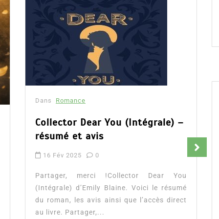
Dans
Romance
Collector Dear You (Intégrale) –
résumé et avis
16 Fév 2025
0
Partager, merci !Collector Dear You
(Intégrale) d’Emily Blaine. Voici le résumé
du roman, les avis ainsi que l’accès direct
au livre. Partager,...