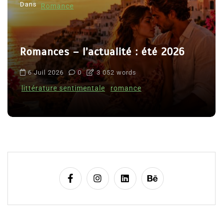
Dans
Romance
Romances – l’actualité : été 2026
6 Juil 2026
0
3 052 words
littérature sentimentale
romance