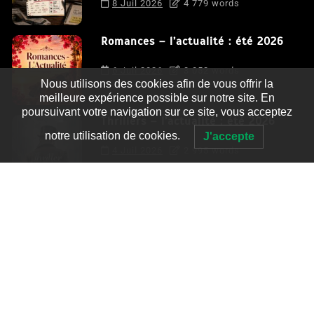
8 Juil 2026
4 779 words
Romances – l’actualité : été 2026
6 Juil 2026
3 052 words
Nous utilisons des cookies afin de vous offrir la
meilleure expérience possible sur notre site. En
poursuivant votre navigation sur ce site, vous acceptez
Thrillers – l’actualité : été 2026
notre utilisation de cookies.
J'accepte
4 Juil 2026
2 995 words
Le coupable n’est pas Camille de
Clara Delcourt
0
4 779 words
Romances – l’actualité : été 2026