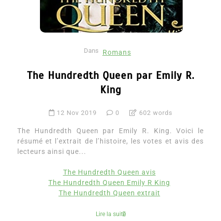
Dans
Romans
The Hundredth Queen par Emily R.
King
12 Nov 2019
0
602 words
The Hundredth Queen par Emily R. King. Voici le
résumé et l’extrait de l’histoire, les votes et avis des
lecteurs ainsi que...
The Hundredth Queen avis
The Hundredth Queen Emily R King
The Hundredth Queen extrait
Lire la suite