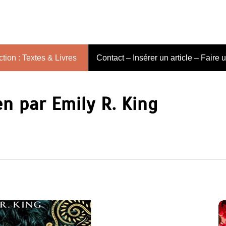
tion : Textes & Livres
Contact – Insérer un article – Faire 
 par Emily R. King