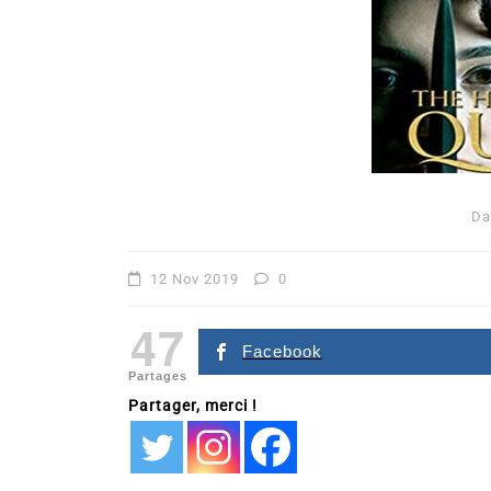
Da
Dans
Romance
12 Nov 2019
0
Romances – l’actualité : 
47
2026
Facebook
Partages
6 Juil 2026
0
Partager, merci !
littérature sentimentale
romance