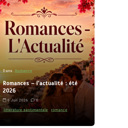
Dans
Romance
Romances – l’actualité : été
Dans
Thriller
2026
Le coupab
6 Juil 2026
0
de Clara 
littérature sentimentale
romance
8 Juil 2026