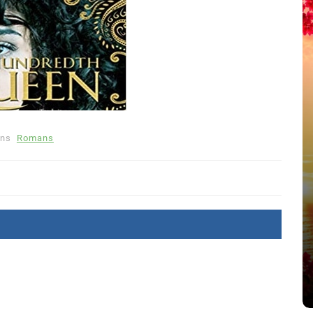
ns
Romans
été
Dans
Thriller
Le coupable n’est pas Camille
de Clara Delcourt
8 Juil 2026
0