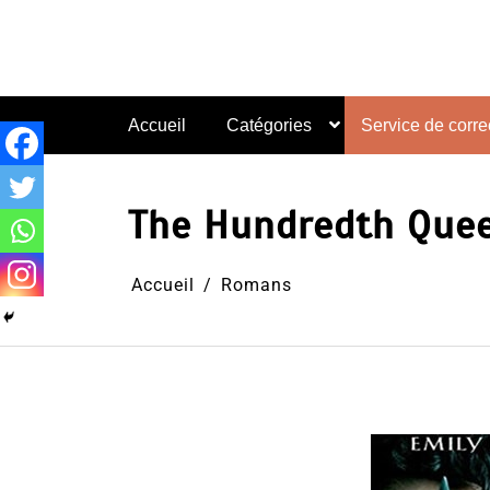
Aller
au
contenu
Accueil
Catégories
Service de correc
The Hundredth Queen
Accueil
Romans