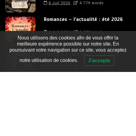
8 Juil 2026
4 779 words
Romances – l’actualité : été 2026
6 Juil 2026
3 052 words
Nous utilisons des cookies afin de vous offrir la
meilleure expérience possible sur notre site. En
poursuivant votre navigation sur ce site, vous acceptez
Thrillers – l’actualité : été 2026
notre utilisation de cookies.
J'accepte
4 Juil 2026
2 995 words
Le coupable n’est pas Camille de
Clara Delcourt
0
4 779 words
Romances – l’actualité : été 2026