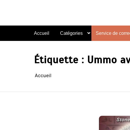
Aller
au
contenu
Accueil
Catégories
Service de correc
Étiquette :
Ummo av
Accueil