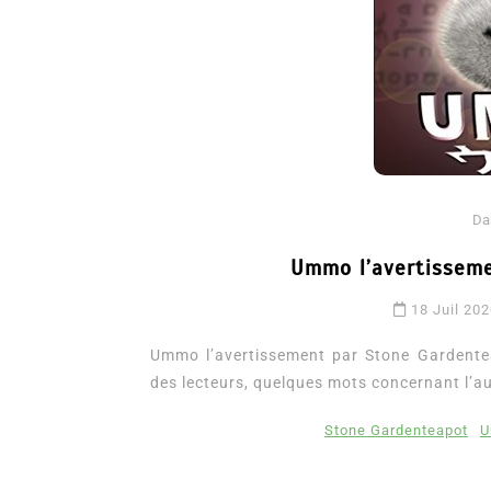
Da
Ummo l’avertissem
Dans
Romance
18 Juil 20
Romances – l’actualité : 
2026
Ummo l’avertissement par Stone Gardente
des lecteurs, quelques mots concernant l’aut
6 Juil 2026
0
3 052 words
littérature sentimentale
romance
Stone Gardenteapot
U