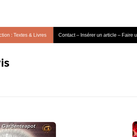
tion : Textes & Livres
Contact – Insérer un article – Faire 
is