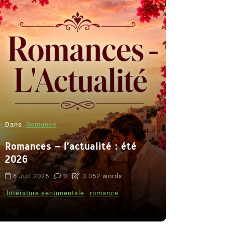
Dans
Romance
Romances – l’actualité : été
Dans
Thriller
2026
Le coupab
6 Juil 2026
0
3 052 words
de Clara 
littérature sentimentale
romance
8 Juil 2026