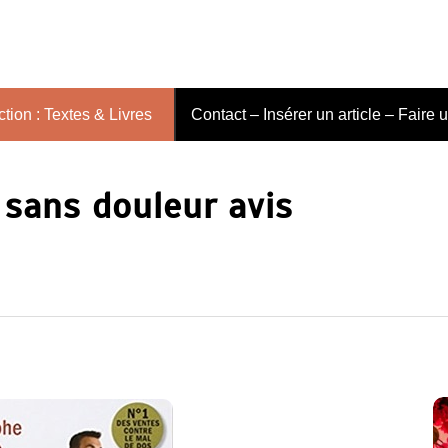
tion : Textes & Livres
Contact – Insérer un article – Faire 
 sans douleur avis