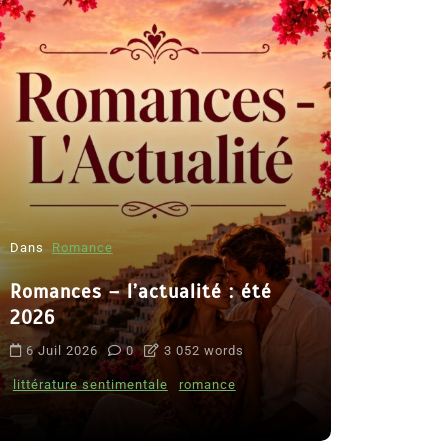
Dans
Romance
Romances – l’actualité : été
Dans
Thriller
2026
Le coupab
6 Juil 2026
0
3 052 words
de Clara 
littérature sentimentale
romance
8 Juil 2026