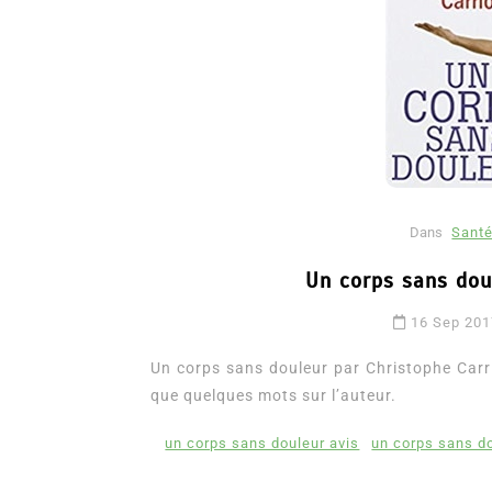
Dans
Santé
Dans
Romance
Un corps sans dou
Romances – l’actualité : 
16 Sep 20
2026
Un corps sans douleur par Christophe Carrio
6 Juil 2026
0
3 052 words
que quelques mots sur l’auteur.
littérature sentimentale
romance
un corps sans douleur avis
un corps sans do