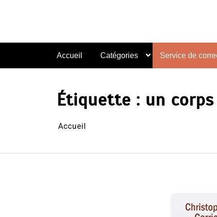
Aller
au
contenu
Accueil
Catégories
Service de correc
Étiquette :
un corps
Accueil