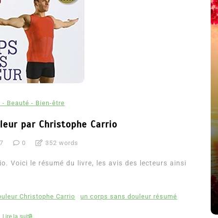
 - Beauté - Bien-être
leur par Christophe Carrio
été
17
0
352 words
Dans
Thriller
. Voici le résumé du livre, les avis des lecteurs ainsi
Le coupable n’est pas Camille
de Clara Delcourt
8 Juil 2026
0
4 779 words
uleur Christophe Carrio
un corps sans douleur résumé
Lire la suite