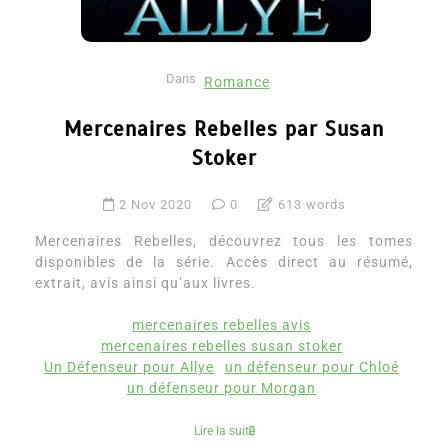
Dans
Romance
Mercenaires Rebelles par Susan
Stoker
2 Nov 2020
0
613 words
Mercenaires Rebelles, découvrez tous les tomes
disponibles de la série. Accès direct au résumé,
extrait, avis ainsi qu’aux livres.
mercenaires rebelles avis
mercenaires rebelles susan stoker
Un Défenseur pour Allye
un défenseur pour Chloé
un défenseur pour Morgan
Lire la suite