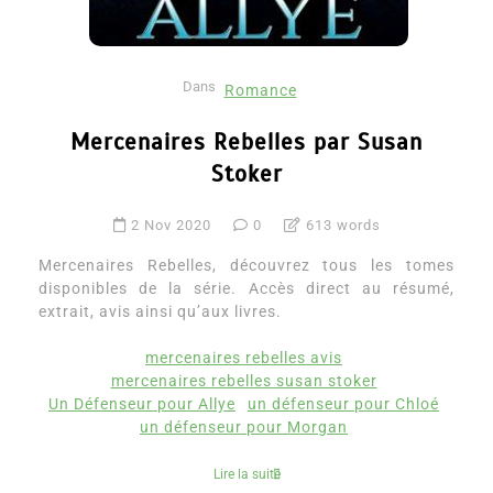
Dans
Romance
Mercenaires Rebelles par Susan
Stoker
2 Nov 2020
0
613 words
Mercenaires Rebelles, découvrez tous les tomes
disponibles de la série. Accès direct au résumé,
extrait, avis ainsi qu’aux livres.
mercenaires rebelles avis
mercenaires rebelles susan stoker
Un Défenseur pour Allye
un défenseur pour Chloé
un défenseur pour Morgan
Lire la suite