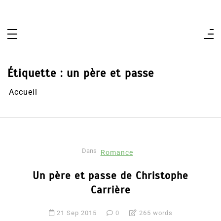
Aller
au
contenu
Étiquette :
un père et passe
Accueil
Dans
Romance
Un père et passe de Christophe
Carrière
21 Sep 2015
0
265 words