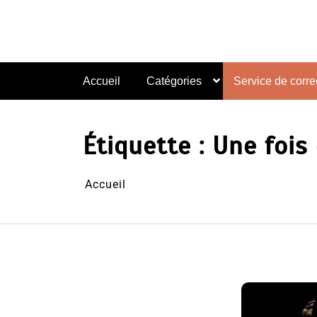
Aller
au
contenu
Accueil
Catégories
Service de correc
Étiquette :
Une fois
Accueil