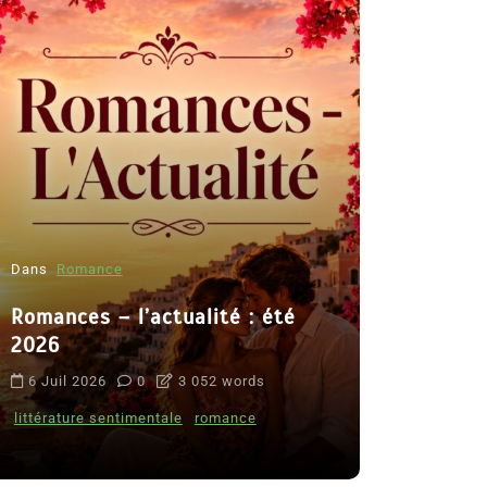
Dans
Romance
Romances – l’actualité : été
Dans
Thriller
2026
Le coupab
6 Juil 2026
0
3 052 words
de Clara 
littérature sentimentale
romance
8 Juil 2026