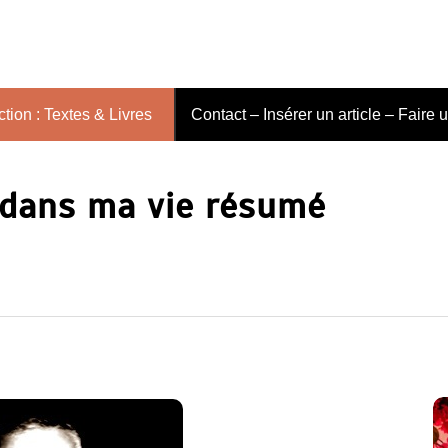
tion : Textes & Livres
Contact – Insérer un article – Faire 
 dans ma vie résumé