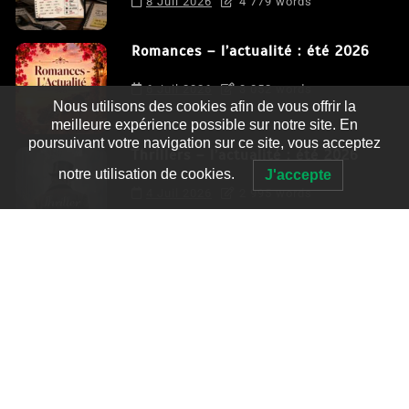
8 Juil 2026
4 779 words
Romances – l’actualité : été 2026
6 Juil 2026
3 052 words
Nous utilisons des cookies afin de vous offrir la
meilleure expérience possible sur notre site. En
poursuivant votre navigation sur ce site, vous acceptez
Thrillers – l’actualité : été 2026
notre utilisation de cookies.
J'accepte
4 Juil 2026
2 995 words
Le coupable n’est pas Camille de
Clara Delcourt
0
4 779 words
Romances – l’actualité : été 2026