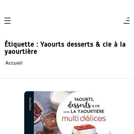
Aller
au
contenu
Étiquette :
Yaourts desserts & cie à la
yaourtière
Accueil