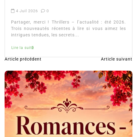
2026
0
, merci ! Thrillers – l’actualité : été 2026.
uveautés récentes à lire si vous aimez les
 tendues, les secrets...
ite
Article précédent
Article suivant
N
a
v
i
g
a
t
i