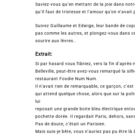
Saviez-vous qu’en mettant de la joie dans notr
qu’il faut de tristesse et l’amour qu’on n’avai
Suivez Guillaume et Edwige, leur bande de copa
pas comme les autres, et plongez-vous dans ce 
sourire aux lèvres..
Extrait:
Si par hasard vous flâniez, vers la fin d’après-m
Belleville, peut-être avez-vous remarqué la si
restaurant Foodie Num Num.
Il n’avait rien de remarquable, ce garçon, c’est v
qui attend quelque chose, alors que sur la pol
lui
reposait une grande boite bleu électrique ent
pochette dorée. Il regardait Paris, dehors, san
Pas de doute, c’était un Parisien.
Mais suis-je bête, vous n’auriez pas pu être là