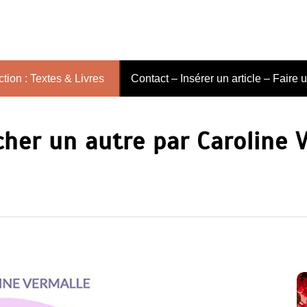
tion : Textes & Livres
Contact – Insérer un article – Faire 
cher un autre par Caroline 