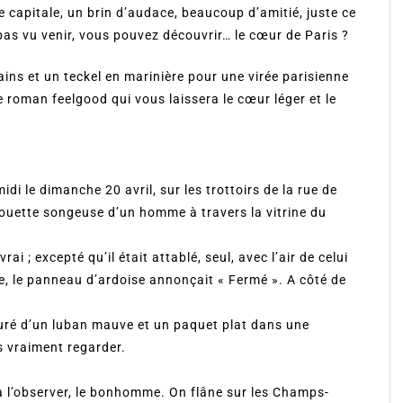
e capitale, un brin d’audace, beaucoup d’amitié, juste ce
t pas vu venir, vous pouvez découvrir… le cœur de Paris ?
ins et un teckel en marinière pour une virée parisienne
roman feelgood qui vous laissera le cœur léger et le
idi le dimanche 20 avril, sur les trottoirs de la rue de
lhouette songeuse d’un homme à travers la vitrine du
rai ; excepté qu’il était attablé, seul, avec l’air de celui
te, le panneau d’ardoise annonçait « Fermé ». A côté de
ouré d’un luban mauve et un paquet plat dans une
s vraiment regarder.
 à l’observer, le bonhomme. On flâne sur les Champs-