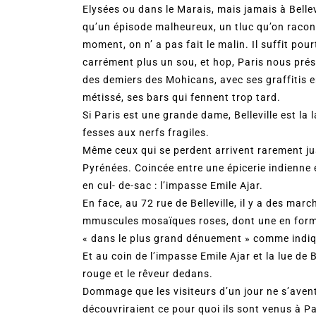
Elysées ou dans le Marais, mais jamais à Bellevil
qu’un épisode malheureux, un tluc qu’on racon
moment, on n’ a pas fait le malin. Il suffit po
carrément plus un sou, et hop, Paris nous prése
des demiers des Mohicans, avec ses graffitis e
métissé, ses bars qui fennent trop tard.
Si Paris est une grande dame, Belleville est la 
fesses aux nerfs fragiles.
Même ceux qui se perdent arrivent rarement jusq
Pyrénées. Coincée entre une épicerie indienne 
en cul- de-sac : l’impasse Emile Ajar.
En face, au 72 rue de Belleville, il y a des ma
mmuscules mosaïques roses, dont une en forme 
« dans le plus grand dénuement » comme indiqu
Et au coin de l’impasse Emile Ajar et la lue de 
rouge et le rêveur dedans.
Dommage que les visiteurs d’un jour ne s’aventu
découvriraient ce pour quoi ils sont venus à Par