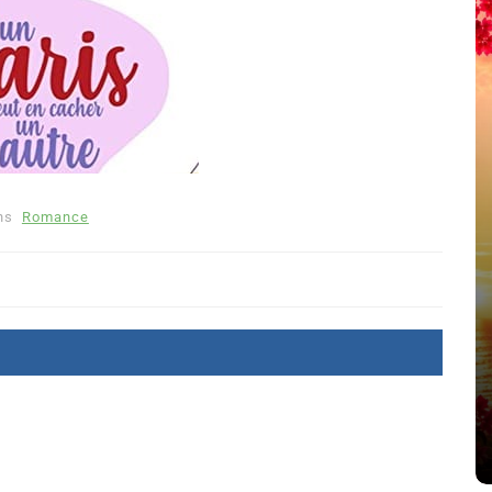
ns
Romance
été
Dans
Thriller
Le coupable n’est pas Camille
de Clara Delcourt
8 Juil 2026
0