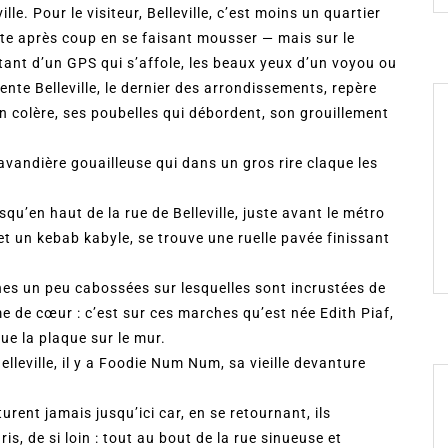
le. Pour le visiteur, Belleville, c’est moins un quartier
te après coup en se faisant mousser — mais sur le
urtant d’un GPS qui s’affole, les beaux yeux d’un voyou ou
nte Belleville, le dernier des arrondissements, repère
n colère, ses poubelles qui débordent, son grouillement
lavandière gouailleuse qui dans un gros rire claque les
u’en haut de la rue de Belleville, juste avant le métro
et un kebab kabyle, se trouve une ruelle pavée finissant
rches un peu cabossées sur lesquelles sont incrustées de
de cœur : c’est sur ces marches qu’est née Edith Piaf,
e la plaque sur le mur.
Belleville, il y a Foodie Num Num, sa vieille devanture
rent jamais jusqu’ici car, en se retournant, ils
is, de si loin : tout au bout de la rue sinueuse et