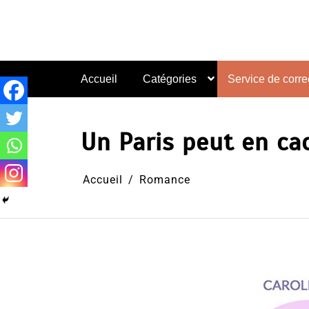
Aller
au
contenu
Accueil
Catégories
Service de correc
Un Paris peut en ca
Accueil
Romance