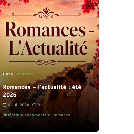
Dans
Romance
Romances – l’actualité : été
Dans
Thriller
2026
Le coupab
6 Juil 2026
0
de Clara 
littérature sentimentale
romance
8 Juil 2026