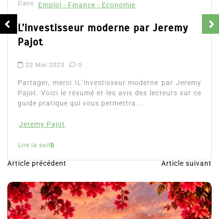
Dans
Emploi - Finance - Economie
L’investisseur moderne par Jeremy
Pajot
22 Mai 2023
0
Partager, merci !L’investisseur moderne par Jeremy
Pajot. Voici le résumé et les avis des lecteurs sur ce
guide pratique qui vous permettra...
Jeremy Pajot
Lire la suite
Article précédent
Article suivant
N
a
v
i