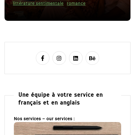
c
littérature sentimentale
romance
l
e
Une équipe à votre service en
français et en anglais
Nos services – our services :