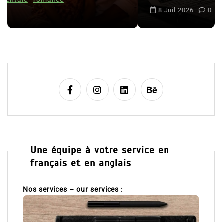
l
8 Juil 2026
0
e
Une équipe à votre service en
français et en anglais
Nos services – our services :