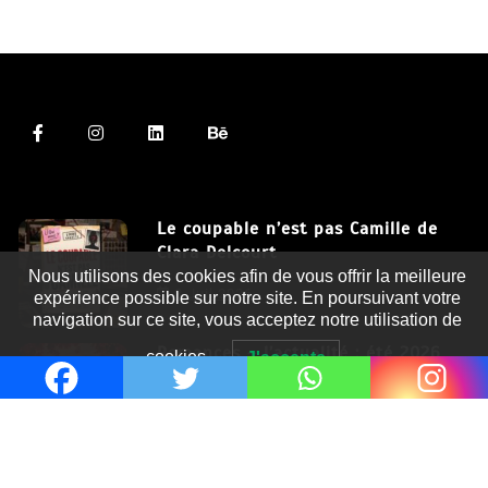
Le coupable n’est pas Camille de
Clara Delcourt
Nous utilisons des cookies afin de vous offrir la meilleure
8 Juil 2026
expérience possible sur notre site. En poursuivant votre
navigation sur ce site, vous acceptez notre utilisation de
Romances – l’actualité : été 2026
cookies.
J'accepte
6 Juil 2026
Thrillers – l’actualité : été 2026