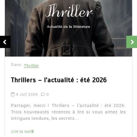
Le Pacte des Abysses d’Éri
24 Mai 2026
0
Partager, merci !Le Pacte des Ab
l’autoédition française plonge dans le
mythe Avec Le Pacte des Abysses, Éric
auto-édition
roman auto-édité
Lire la suite
 2026
ité : été 2026.
 vous aimez les