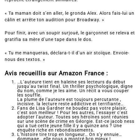
« Ta maman doit s’en aller, le gronda Alex. Alors fais-lui un
câlin et arrête ton audition pour Broadway. »
Pour finir, avec un soupir surjoué, le garçonnet se releva et
gratifia sa mère d’une tape dans le dos.
« Tu me manqueras, déclara-t-il d’un air stoïque. Envoie-
nous des textos. »
Avis recueillis sur Amazon France :
…L’auteure tient en haleine ses lecteurs du début
jusqu’au twist final. Un thriller psychologique, digne
du nom, comme je les aime. Un récit a vous couper
les souffle.
La plume de l’auteure est toujours percutante ,
incisive. la lecture reste addictive et terrifiante…
Fans de Lisa Gardner ne boudez pas votre plaisir,
c’est son meilleur ! Pour les autres, l’essayer c’est
adopter l’auteur. Toutes ses héroïnes sont réunies
sur une scène de crime en Géorgie. Est-ce jacob ness
qui a tué cette jeune fille il y a quinze ans ? Une
enquête riche en rebondissements.
L’histoire tire trop en longueur… On s’y ennuie…
dommage… elle nous a montré bcp mieux !