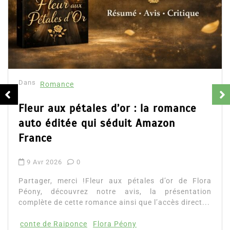
Dans
Romance
Collector Dear You (Intégrale) –
résumé et avis
16 Fév 2025
0
Partager, merci !Collector Dear You (Intégrale)
d’Emily Blaine. Voici le résumé du roman, les avis
ainsi que l’accès direct au livre. Partager,...
Lire la suite