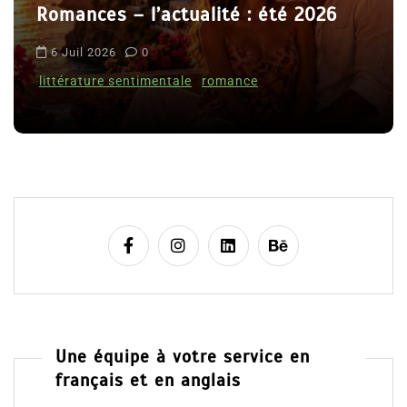
 été 2026
t
Le coupable n’est pas Camil
i
Clara Delcourt
c
l
8 Juil 2026
0
e
Une équipe à votre service en
français et en anglais