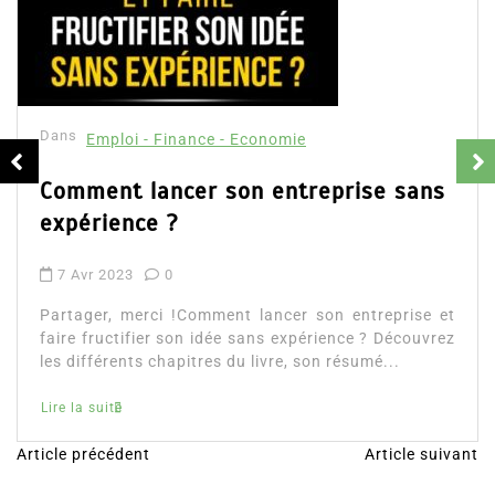
Dans
Emploi 
L’Allocat
- Finance - Economie
8 Juin 2022
lancer son entreprise sans
Partager, me
e ?
intéressera
entrepreneurs
0
d’entreprises.
rci !Comment lancer son entreprise et
Julien Delag
ier son idée sans expérience ? Découvrez
 chapitres du livre, son résumé...
Lire la suite
Article précédent
Article suivant
N