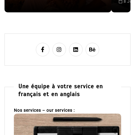
l
8 Juil 2026
0
e
Une équipe à votre service en
français et en anglais
Nos services – our services :